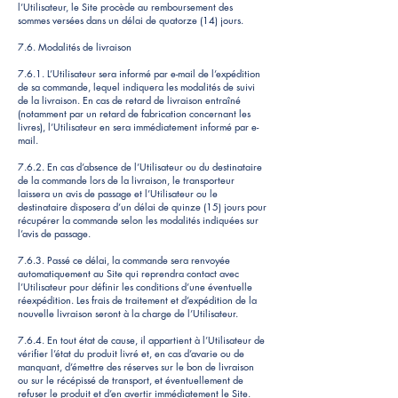
l’Utilisateur, le Site procède au remboursement des
sommes versées dans un délai de quatorze (14) jours.
7.6. Modalités de livraison
7.6.1. L’Utilisateur sera informé par e-mail de l’expédition
de sa commande, lequel indiquera les modalités de suivi
de la livraison. En cas de retard de livraison entraîné
(notamment par un retard de fabrication concernant les
livres), l’Utilisateur en sera immédiatement informé par e-
mail.
7.6.2. En cas d’absence de l’Utilisateur ou du destinataire
de la commande lors de la livraison, le transporteur
laissera un avis de passage et l’Utilisateur ou le
destinataire disposera d’un délai de quinze (15) jours pour
récupérer la commande selon les modalités indiquées sur
l’avis de passage.
7.6.3. Passé ce délai, la commande sera renvoyée
automatiquement au Site qui reprendra contact avec
l’Utilisateur pour définir les conditions d’une éventuelle
réexpédition. Les frais de traitement et d’expédition de la
nouvelle livraison seront à la charge de l’Utilisateur.
7.6.4. En tout état de cause, il appartient à l’Utilisateur de
vérifier l’état du produit livré et, en cas d’avarie ou de
manquant, d’émettre des réserves sur le bon de livraison
ou sur le récépissé de transport, et éventuellement de
refuser le produit et d’en avertir immédiatement le Site.