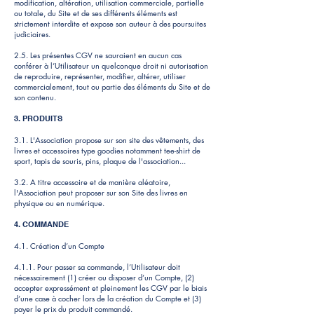
modification, altération, utilisation commerciale, partielle
ou totale, du Site et de ses différents éléments est
strictement interdite et expose son auteur à des poursuites
judiciaires.
2.5. Les présentes CGV ne sauraient en aucun cas
conférer à l’Utilisateur un quelconque droit ni autorisation
de reproduire, représenter, modifier, altérer, utiliser
commercialement, tout ou partie des éléments du Site et de
son contenu.
3. PRODUITS
3.1. L'Association propose sur son site des vêtements, des
livres et accessoires type goodies notamment tee-shirt de
sport, tapis de souris, pins, plaque de l'association...
3.2. A titre accessoire et de manière aléatoire,
l'Association peut proposer sur son Site des livres en
physique ou en numérique.
4. COMMANDE
4.1. Création d’un Compte
4.1.1. Pour passer sa commande, l’Utilisateur doit
nécessairement (1) créer ou disposer d’un Compte, (2)
accepter expressément et pleinement les CGV par le biais
d’une case à cocher lors de la création du Compte et (3)
payer le prix du produit commandé.