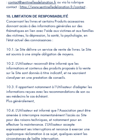
:
contact@sentinellesdelanation.fr
ou via la rubrique
contact :
https://www.sentinelledelanation.fr/contact
.
10. LIMITATION DE RESPONSABILITÉ
Concernant les livres et certains Produits accessoires
donnant accès à des informations générales sur des
thématiques en lien avec l'aide aux victimes et aux familles
des victimes, la dépression, la santé, la psychologie, en
l’état actuel des connaissances :
10.1. Le Site délivre un service de vente de livres. Le Site
est soumis à une simple obligation de moyens.
10.2. L’Utilisateur reconnaît être informé que les
informations et contenus des produits proposés à la vente
sur le Site sont donnés à titre indicatif, et ne sauraient
s’analyser en une prestation de conseils.
10.3. Il appartient notamment à l’Utilisateur d’adapter les
informations reçues avec les recommandations de son ou
ses médecins le cas échéant.
Plus généralement,
10.4. L’Utilisateur est informé que l'Association peut être
amenée à interrompre momentanément l’accès au Site
pour des raisons techniques, et notamment pour en
effectuer la maintenance. L’Utilisateur accepte
expressément ses interruptions et renonce à exercer une
quelconque réclamation à ce sujet, quelques soient les
circonstances de ladite interruption.