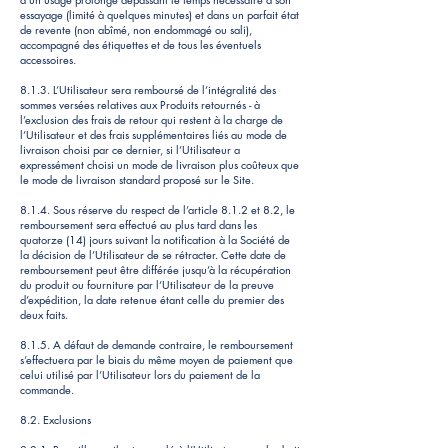
essayage (limité à quelques minutes) et dans un parfait état
de revente (non abîmé, non endommagé ou sali),
accompagné des étiquettes et de tous les éventuels
accessoires.
8.1.3. L’Utilisateur sera remboursé de l’intégralité des
sommes versées relatives aux Produits retournés - à
l’exclusion des frais de retour qui restent à la charge de
l’Utilisateur et des frais supplémentaires liés au mode de
livraison choisi par ce dernier, si l’Utilisateur a
expressément choisi un mode de livraison plus coûteux que
le mode de livraison standard proposé sur le Site.
8.1.4. Sous réserve du respect de l’article 8.1.2 et 8.2, le
remboursement sera effectué au plus tard dans les
quatorze (14) jours suivant la notification à la Société de
la décision de l’Utilisateur de se rétracter. Cette date de
remboursement peut être différée jusqu’à la récupération
du produit ou fourniture par l’Utilisateur de la preuve
d’expédition, la date retenue étant celle du premier des
deux faits.
8.1.5. A défaut de demande contraire, le remboursement
s’effectuera par le biais du même moyen de paiement que
celui utilisé par l’Utilisateur lors du paiement de la
commande.
8.2. Exclusions