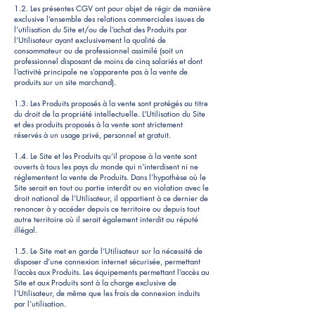
1.2. Les présentes CGV ont pour objet de régir de manière
exclusive l’ensemble des relations commerciales issues de
l’utilisation du Site et/ou de l’achat des Produits par
l’Utilisateur ayant exclusivement la qualité de
consommateur ou de professionnel assimilé (soit un
professionnel disposant de moins de cinq salariés et dont
l’activité principale ne s’apparente pas à la vente de
produits sur un site marchand).
1.3. Les Produits proposés à la vente sont protégés au titre
du droit de la propriété intellectuelle. L’Utilisation du Site
et des produits proposés à la vente sont strictement
réservés à un usage privé, personnel et gratuit.
1.4. Le Site et les Produits qu’il propose à la vente sont
ouverts à tous les pays du monde qui n’interdisent ni ne
réglementent la vente de Produits. Dans l’hypothèse où le
Site serait en tout ou partie interdit ou en violation avec le
droit national de l’Utilisateur, il appartient à ce dernier de
renoncer à y accéder depuis ce territoire ou depuis tout
autre territoire où il serait également interdit ou réputé
illégal.
1.5. Le Site met en garde l’Utilisateur sur la nécessité de
disposer d’une connexion internet sécurisée, permettant
l’accès aux Produits. Les équipements permettant l’accès au
Site et aux Produits sont à la charge exclusive de
l’Utilisateur, de même que les frais de connexion induits
par l’utilisation.