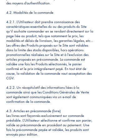
des moyens d’authentification.
4.2. Modalités de la commande
4.2.1. L’Utilisateur doit prendre connaissance des
caractéristiques essentielles du ou des produits du Site
qu’il souhaite commander en se rendant directement sur la
page liée au produit, tels que notamment le prix, les
modalités et délais de livraison, les garanties légales, etc...
Les offres des Produits proposés sur le Site sont valables
dans la limite des stocks disponibles, hors opérations
promotionnelles réalisées sur le Site et à l’exclusion des
articles proposés en pré-commande. La commande est
validée une fois les Produits sélectionnés, le panier
confirmé et le prix intégralement payé. En tout état de
cause, la validation de la commande vaut acceptation des
CGV.
4.2.2. Un récapitulatif des informations liées à la
commande ainsi que les Conditions Générales de Vente
sont également communiquées via un e-mail de
confirmation de la commande.
4.3. Articles en précommande (livre)
Les livres sont façonnés exclusivement sur commande
préalable. L’Utilisateur sélectionne et confirme son panier,
valide sa précommande en procédant au paiement. Une
fois la pré-commande payée et validée, les produits sont
envoyés pour édition.