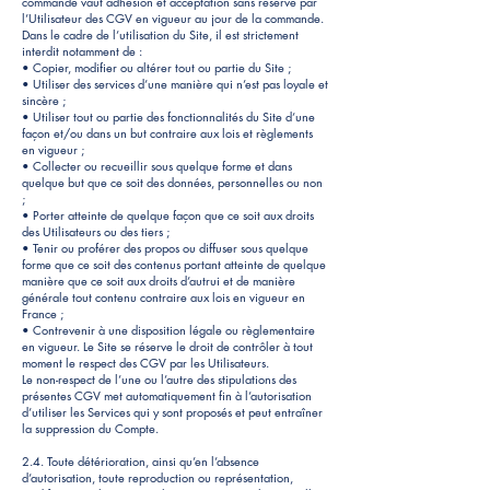
commande vaut adhésion et acceptation sans réserve par
l’Utilisateur des CGV en vigueur au jour de la commande.
Dans le cadre de l’utilisation du Site, il est strictement
interdit notamment de :
• Copier, modifier ou altérer tout ou partie du Site ;
• Utiliser des services d’une manière qui n’est pas loyale et
sincère ;
• Utiliser tout ou partie des fonctionnalités du Site d’une
façon et/ou dans un but contraire aux lois et règlements
en vigueur ;
• Collecter ou recueillir sous quelque forme et dans
quelque but que ce soit des données, personnelles ou non
;
• Porter atteinte de quelque façon que ce soit aux droits
des Utilisateurs ou des tiers ;
• Tenir ou proférer des propos ou diffuser sous quelque
forme que ce soit des contenus portant atteinte de quelque
manière que ce soit aux droits d’autrui et de manière
générale tout contenu contraire aux lois en vigueur en
France ;
• Contrevenir à une disposition légale ou règlementaire
en vigueur. Le Site se réserve le droit de contrôler à tout
moment le respect des CGV par les Utilisateurs.
Le non-respect de l’une ou l’autre des stipulations des
présentes CGV met automatiquement fin à l’autorisation
d’utiliser les Services qui y sont proposés et peut entraîner
la suppression du Compte.
2.4. Toute détérioration, ainsi qu’en l’absence
d’autorisation, toute reproduction ou représentation,