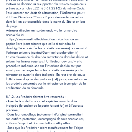
motiver sa décision ni à supporter d’autres coûts que ceux
prévus aux articles L.221-23 à L.221-25 du même Code.
Pour exercer son droit de rétractation, l’Utilisateur peut :
- Utiliser l’interface "Contact" pour demander un retour
dont le lien est accessible dans le menu du Site et en bas
de page.
Adresser directement sa demande via le formulaire
accessible ici
:
https://www.sentinelledelanation.fr/contact
ou sur
papier libre (sous réserve que celle-ci soit dénuée
d’ambiguïté et spécifie les produits concernés) par e-mail à
l’adresse suivante (
contact@sentinellesdelanation.fr
).
En cas d’exercice du droit de rétractation dans les délais et
suivant les formes requises, l’Utilisateur devra suivre la
procédure indiquée soit sur l’interface dédiée soit par
email pour renvoyer le ou les produits concernés par la
rétractation avant la date indiquée. En tout état de cause,
l’Utilisateur dispose de quatorze (14) jours pour retourner
les produits concernés par la rétractation à compter de la
notification de sa demande.
8.1.2. Les Produits doivent être retournés :
- Avec le bon de livraison et expédiés avant la date
indiquée (le cachet de la poste faisant foi) et à l’adresse
précisée ;
- Dans leur emballage (notamment d’origine) permettant
son entière protection, accompagné de tous accessoires,
notices d’emploi et documentations, étiquettes.
- Sans que les Produits n’aient manifestement fait l’objet
d’un usage prolongé dépassant le temps nécessaire à son