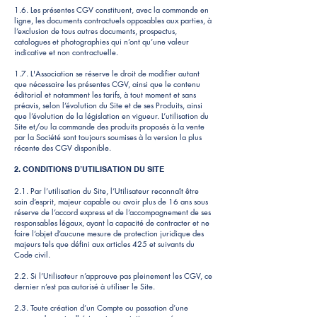
1.6. Les présentes CGV constituent, avec la commande en
ligne, les documents contractuels opposables aux parties, à
l’exclusion de tous autres documents, prospectus,
catalogues et photographies qui n’ont qu’une valeur
indicative et non contractuelle.
1.7. L'Association se réserve le droit de modifier autant
que nécessaire les présentes CGV, ainsi que le contenu
éditorial et notamment les tarifs, à tout moment et sans
préavis, selon l’évolution du Site et de ses Produits, ainsi
que l’évolution de la législation en vigueur. L’utilisation du
Site et/ou la commande des produits proposés à la vente
par la Société sont toujours soumises à la version la plus
récente des CGV disponible.
2. CONDITIONS D’UTILISATION DU SITE
2.1. Par l’utilisation du Site, l’Utilisateur reconnaît être
sain d’esprit, majeur capable ou avoir plus de 16 ans sous
réserve de l’accord express et de l’accompagnement de ses
responsables légaux, ayant la capacité de contracter et ne
faire l’objet d’aucune mesure de protection juridique des
majeurs tels que défini aux articles 425 et suivants du
Code civil.
2.2. Si l’Utilisateur n’approuve pas pleinement les CGV, ce
dernier n’est pas autorisé à utiliser le Site.
2.3. Toute création d’un Compte ou passation d’une