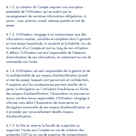
4.1.2. La création du Compte requiert une inscription
préalable de l’Utilisateur qui se traduit par le
renseignement de certaines informations obligatoires, à
savoir : nom, prénom, e-mail, adresse postale et mot de
passe.
4.1.3. L’Utilisateur s’engage à ne communiquer que des
informations exactes, actuelles et complètes dont il garantit
en tout temps l’exactitude, la sincérité et la fiabilité, lors de
la création d’un Compte et tout au long de son utilisation.
A défaut, l’Utilisateur est seul responsable de l’absence
d’actualisation de ces informations, et notamment en cas de
commande non livrée.
4.1.4. L’Utilisateur est seul responsable de la gestion et de
la confidentialité de ses moyens d’authentification (e-mail
et mot de passe), lesquels sont personnels et confidentiels.
Il supporte seul les conséquences pouvant résulter de la
perte, la divulgation ou l’utilisation frauduleuse ou illicite
des moyens d’authentification, l'Association ne pouvant en
aucun cas être tenue responsable. L’Utilisateur s’engage à
informer sans délai l'Association de toute perte ou
divulgation éventuelle de ses moyens d’authentification, et
à procéder par renouvellement desdits moyens
d’authentification.
4.1.5. Le Site se réserve la faculté de suspendre ou
supprimer l’accès aux Comptes en cas de violation des
présentes CGV ou en cas de suspicion de compromission