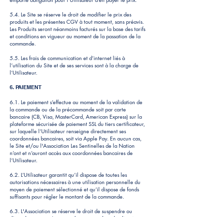
5.4. Le Site se réserve le droit de modifier le prix des
produits et les présentes CGV à tout moment, sans préavis.
Les Produits seront néanmoins facturés sur la base des tarifs
et conditions en vigueur au moment de la passation de la
commande.
5.5. Les frais de communication et d’internet liés à
l’utilisation du Site et de ses services sont à la charge de
l’Utilisateur.
6. PAIEMENT
6.1. Le paiement s’effectue au moment de la validation de
la commande ou de la précommande soit par carte
bancaire (CB, Visa, MasterCard, American Express) sur la
plateforme sécurisée de paiement SSL du tiers certificateur,
sur laquelle l’Utilisateur renseigne directement ses
coordonnées bancaires, soit via Apple Pay. En aucun cas,
le Site et/ou l'Association Les Sentinelles de la Nation
n’ont et n’auront accès aux coordonnées bancaires de
l’Utilisateur.
6.2. L’Utilisateur garantit qu’il dispose de toutes les
autorisations nécessaires à une utilisation personnelle du
moyen de paiement sélectionné et qu’il dispose de fonds
suffisants pour régler le montant de la commande.
6.3. L'Association se réserve le droit de suspendre ou