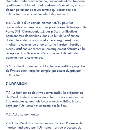
d’annuler toute précommande, commande et/ou livraison,
quelle que soit la nature et le niveau d’exécution, en cas
de non-paiement de toute somme qui serait due par
l’Utilisateur ou en cas d’incident de paiement.
6.4. Au-delà d’un certain montant et/ou pour les
commandes confiées à certains prestataires de transport (La
Poste, DHL, Chronopost, …), des pièces justificatives
pourront être demandées (dans un but de vérification
d’identité et de livraison conforme et régulière), pour
finaliser la commande et autoriser la livraison. Lesdites
pièces justificatives seront automatiquement détruites à la
réception du colis et/ou à l’encaissement définitif du
paiement de la commande.
6.5. Les Produits demeurent la pleine et entière propriété
de l'Association jusqu’au complet paiement du prix par
l’Utilisateur.
7. LIVRAISON
7.1. La fabrication des livres commandés, la préparation
des Produits de la commande et leur livraison ne pourront
être exécutés qu’une fois la commande validée, le prix
payé par l’Utilisateur et encaissé par le Site.
7.2. Adresse de livraison
7.2.1. Les Produits commandés sont livrés à l’adresse de
livraison indiquée par l’Utilisateur lors du processus de