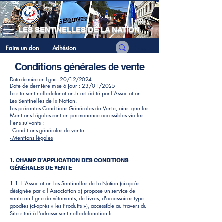
LES SENTINELLES DE LA NATION
Faire un don
Adhésion
Conditions générales de vente
Date de mise en ligne : 20/12/2024
Date de dernière mise à jour : 23/01/2025
Le site sentinelledelanation.fr est édité par l'Association
Les Sentinelles de la Nation.
Les présentes Conditions Générales de Vente, ainsi que les
Mentions Légales sont en permanence accessibles via les
liens suivants :
- Conditions générales de vente
- Mentions légales
1. CHAMP D’APPLICATION DES CONDITIONS
GÉNÉRALES DE VENTE
1.1. L'Association Les Sentinelles de la Nation (ci-après
désignée par « l'Association ») propose un service de
vente en ligne de vêtements, de livres, d'accessoires type
goodies (ci-après « les Produits »), accessible au travers du
Site situé à l’adresse sentinelledelanation.fr.