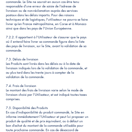
commande. Le Site ne saurait en aucun cas être tenu
responsable d’une erreur de saisie de l’adresse de
livraison ou de non-réclamation auprès des services
postaux dans les délais impartis. Pour des raisons
techniques et de logistiques, l'utilisateur ne pourra se faire
livrer qu’en France métropolitaine, en Corse et à Monaco
ainsi que dans les pays de l’Union Européenne.
7.2.2. Il appartient à l’Utilisateur de s’assurer que le pays
où il entend faire livrer sa commande figure dans la liste
des pays de livraison, sur le Site, avant la validation de sa
commande.
7.3. Délais de livraison
Les Produits sont livrés dans les délais ou à la date de
livraison indiqués lors de la validation de la commande, et
au plus tard dans les trente jours à compter de la
validation de la commande.
7.4. Frais de livraison
Le montant des frais de livraison varie selon le mode de
livraison choisi par l’Utilisateur, et est indiqué toutes taxes
comprises.
7.5. Disponibilité des Produits
En cas d’indisponibilité du produit commandé, le Site en
informe immédiatement l’Utilisateur et peut lui proposer un
produit de qualité et de prix équivalent, ou à défaut un
bon d’achat du montant de la commande utilisable pour
toute prochaine commande. En cas de désaccord de