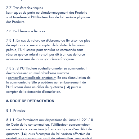
7.7. Transfert des risques
Les risques de perte ou d’endommagement des Produits
sont transférés à l’Utilisateur lors de la livraison physique
des Produits.
7.8. Problèmes de livraison
7.8.1. En cas de retard ou d’absence de livraison de plus
de sept jours ouvrés à compter de la date de livraison
prévue, l’Utilisateur peut annuler sa commande sous
réserve que ce retard ne soit pas dû à un cas de force
majeure au sens de la jurisprudence française.
7.8.2. Si l’Utilisateur souhaite annuler sa commande, il
devra adresser un mail à l’adresse suivante
:
contact@sentinellesdelanation.fr
. En cas d’annulation de
la commande, le Site procédera au remboursement de
l’Utilisateur dans un délai de quatorze (14) jours à
compter de la demande d’annulation.
8. DROIT DE RÉTRACTATION
8.1. Principe
8.1.1. Conformément aux dispositions de l’article L.221-18
du Code de la consommation, l’Utilisateur consommateur
ou assimilé consommateur (cf. supra) dispose d’un délai de
quatorze (14) jours à compter de la livraison effective du
produit pour exercer son droit de rétractation, sans avoir à