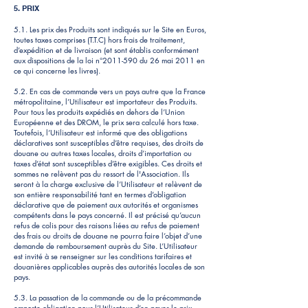
5. PRIX
5.1. Les prix des Produits sont indiqués sur le Site en Euros,
toutes taxes comprises (T.T.C) hors frais de traitement,
d’expédition et de livraison (et sont établis conformément
aux dispositions de la loi n°
2011-590
du 26 mai 2011 en
ce qui concerne les livres).
5.2. En cas de commande vers un pays autre que la France
métropolitaine, l’Utilisateur est importateur des Produits.
Pour tous les produits expédiés en dehors de l’Union
Européenne et des DROM, le prix sera calculé hors taxe.
Toutefois, l’Utilisateur est informé que des obligations
déclaratives sont susceptibles d’être requises, des droits de
douane ou autres taxes locales, droits d’importation ou
taxes d’état sont susceptibles d’être exigibles. Ces droits et
sommes ne relèvent pas du ressort de l'Association. Ils
seront à la charge exclusive de l’Utilisateur et relèvent de
son entière responsabilité tant en termes d’obligation
déclarative que de paiement aux autorités et organismes
compétents dans le pays concerné. Il est précisé qu’aucun
refus de colis pour des raisons liées au refus de paiement
des frais ou droits de douane ne pourra faire l’objet d’une
demande de remboursement auprès du Site. L’Utilisateur
est invité à se renseigner sur les conditions tarifaires et
douanières applicables auprès des autorités locales de son
pays.
5.3. La passation de la commande ou de la précommande
emporte obligation pour l’Utilisateur d’en payer le prix.