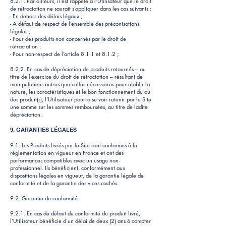
8.2.1. Par ailleurs, il est rappelé à l’Utilisateur que le droit
de rétractation ne saurait s’appliquer dans les cas suivants :
- En dehors des délais légaux ;
- A défaut de respect de l’ensemble des préconisations
légales ;
- Pour des produits non concernés par le droit de
rétractation ;
- Pour non-respect de l’article 8.1.1 et 8.1.2 ;
8.2.2. En cas de dépréciation de produits retournés – au
titre de l’exercice du droit de rétractation – résultant de
manipulations autres que celles nécessaires pour établir la
nature, les caractéristiques et le bon fonctionnement du ou
des produit(s), l’Utilisateur pourra se voir retenir par le Site
une somme sur les sommes remboursées, au titre de ladite
dépréciation.
9. GARANTIES LÉGALES
9.1. Les Produits livrés par le Site sont conformes à la
réglementation en vigueur en France et ont des
performances compatibles avec un usage non-
professionnel. Ils bénéficient, conformément aux
dispositions légales en vigueur, de la garantie légale de
conformité et de la garantie des vices cachés.
9.2. Garantie de conformité
9.2.1. En cas de défaut de conformité du produit livré,
l’Utilisateur bénéficie d’un délai de deux (2) ans à compter