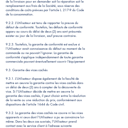
de la livraison pour en demander soit la réparation soit le
remplacement aux frais de la Société, sous réserve des
conditions de coûts prévues par l’article L. 217-9 du Code
de la consommation.
9.2.2. L’Utilisateur est tenu de rapporter la preuve du
défaut de conformité. Toutefois, les défauts de conformité
apparu au cours du délai de deux (2) ans sont présumés
exister au jour de la livraison, sauf preuve contraire.
9.2.3. Toutefois, la garantie de conformité est exclue si
l’Utilisateur avait connaissance du défaut au moment de la
commande ou ne pouvait l’ignorer. La garantie de
conformité s’applique indépendamment de toute garantie
commerciale pouvant éventuellement couvrir l’équipement
9.3. Garantie des vices cachés
9.3.1. L’Utilisateur dispose également de la faculté de
mettre en oeuvre la garantie contre les vices cachés dans
un délai de deux (2) ans à compter de la découverte du
vice. Si l’Utilisateur décide de mettre en oeuvre la
garantie des vices cachés, il peut choisir entre la résolution
de la vente ou une réduction du prix, conformément aux
dispositions de l’article 1644 du Code civil.
9.3.2. La garantie des vices cachés ne couvre ni les vices
apparents ni ceux dont l’Utilisateur a pu se convaincre lui-
même. Dans les deux cas susvisés, l’Utilisateur prend
contact avec le service client à l’adresse suivante