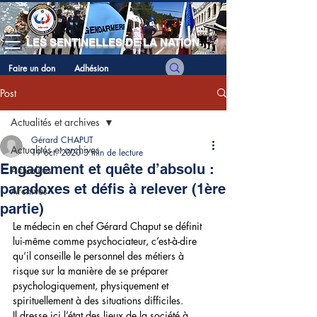
LES SENTINELLES DE LA NATION
Faire un don
Adhésion
Post
Actualités et archives
Gérard CHAPUT
Actualités et archives
19 oct. 2020
3 min de lecture
Engagement et quête d’absolu :
Actualités
paradoxes et défis à relever (1ère
Archives
partie)
Le médecin en chef Gérard Chaput se définit 
lui-même comme psychociateur, c’est-à-dire 
qu’il conseille le personnel des métiers à 
risque sur la manière de se préparer 
psychologiquement, physiquement et 
spirituellement à des situations difficiles. 
Il dresse ici l’état des lieux de la société à 