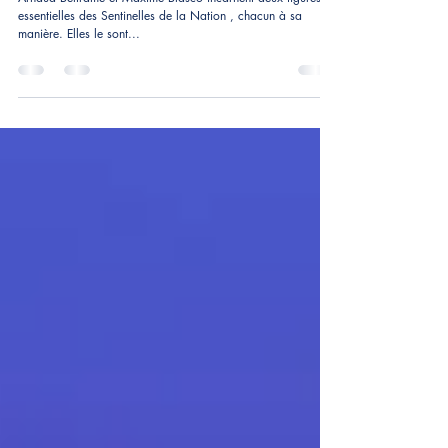
Sentinelles de la Nation
Arnaud Beltrame et Maxime Blasco incarnent deux figures
essentielles des Sentinelles de la Nation , chacun à sa
manière. Elles le sont...